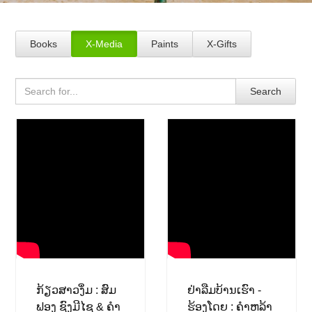
Books
X-Media
Paints
X-Gifts
Search
ກ້ຽວສາວງຶ່ມ : ສົມ
ຢ່າລືມບ້ານເຮົາ -
ຟອງ ຊົງມີໄຊ & ຄຳ
ຮ້ອງໂດຍ : ຄຳຫລ້າ