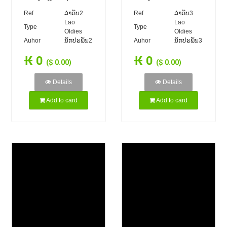
ເຕີມ ຊານຸບານ
ໜໍ່ແກ້ວ - Khamla
Ref
ລຳດັບ2
Ref
ລຳດັບ3
(VO) ເພັງລາວ ເພງ
NOKEO (VO) ເພັງ
Lao
Lao
Type
Type
Oldies
Oldies
ລາວ เพลงลาว lao
ລາວ ເພງລາວ เพลง
Auhor
ນັກປະພັນ2
Auhor
ນັກປະພັນ3
tuto
ลาว lao tuto
₭ 0
₭ 0
($ 0.00)
($ 0.00)
Details
Details
Add to card
Add to card