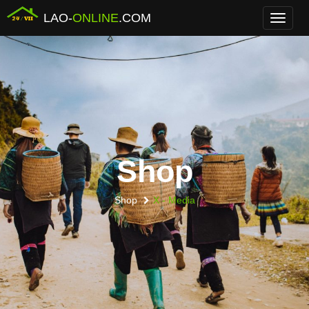
LAO-
ONLINE
.COM
Menu
Shop
Shop
X - Media