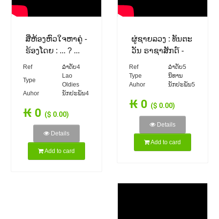
ສີ່ຫ້ອງຫົວໃຈຫາຄູ່ -
ຜູ່ຊາຍລວງ : ທັນຕະ
ຮ້ອງໂດຍ : ... ? ...
ວັນ ຣາຊາສັກດ໌ -
(VO) ເພັງລາວ ເພງ
Thantavanh
Ref
ລຳດັບ4
Ref
ລຳດັບ5
ລາວ lao tuto
RASASACK
Lao
Type
ນິທານ
Type
Oldies
Auhor
ນັກປະພັນ5
(VO) ເພັງລາວ ເພງ
Auhor
ນັກປະພັນ4
ລາວ เพลงลาว lao
₭ 0
($ 0.00)
tuto
₭ 0
($ 0.00)
Details
Details
Add to card
Add to card