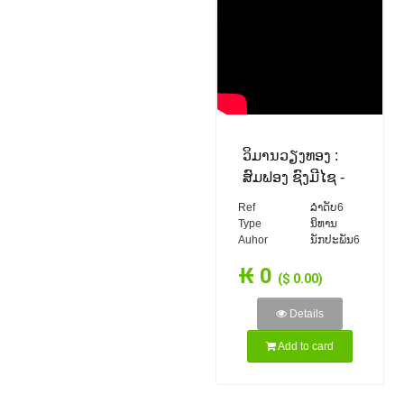
ວິມານວຽງທອງ :
ສົມຟອງ ຊົງມີໄຊ -
Somphong
Ref
ລຳດັບ6
XONGMIXAY
Type
ນິທານ
Auhor
ນັກປະພັນ6
(VO) ເພັງລາວ ເພງ
ລາວ เพลงลาว lao
₭ 0
($ 0.00)
tuto
Details
Add to card