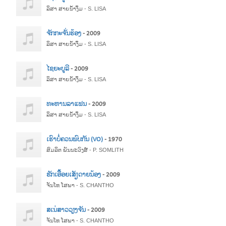
ລິສາ ສາຍນ້ຳງຶ່ມ - S. LISA
ຈັກກະຈັ່ນຮ້ອງ
- 2009
ລິສາ ສາຍນ້ຳງຶ່ມ - S. LISA
ໄຊຍະບູລີ
- 2009
ລິສາ ສາຍນ້ຳງຶ່ມ - S. LISA
ທະຫານລາແຟນ
- 2009
ລິສາ ສາຍນ້ຳງຶ່ມ - S. LISA
ເຮົາບໍ່ຄວນພົບກັນ (VO)
- 1970
ສົມລິຕ ພັນນະວົງສ໌ - P. SOMLITH
ຮັກເອື້ອຍເສັຽດາຍນ້ອງ
- 2009
ຈັນໂທ ໂສພາ - S. CHANTHO
ສເນ່ສາວວຽງຈັນ
- 2009
ຈັນໂທ ໂສພາ - S. CHANTHO