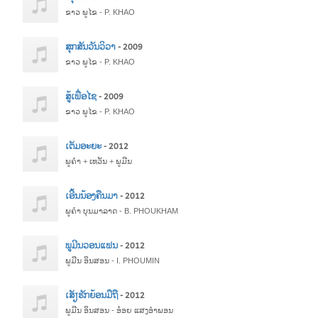
ຂາວ ພູໄຂ - P. KHAO
ສຸກສັນວັນວິວາ
- 2009
ຂາວ ພູໄຂ - P. KHAO
ສູ້ເພື່ອໄຊ
- 2009
ຂາວ ພູໄຂ - P. KHAO
ເຕັມອະຍະ
- 2012
ພູຄຳ + ເທວັນ + ພູມີນ
ເອີ້ນນ້ອງຄືນມາ
- 2012
ພູຄຳ ບຸນມາລາດ - B. PHOUKHAM
ພູມີນວອນແຟນ
- 2012
ພູມີນ ອິນສອນ - I. PHOUMIN
ເສັຽຮັກຍ້ອນມືຖື
- 2012
ພູມີນ ອິນສອນ - ອ໋ອຍ ແສງອຳພອນ