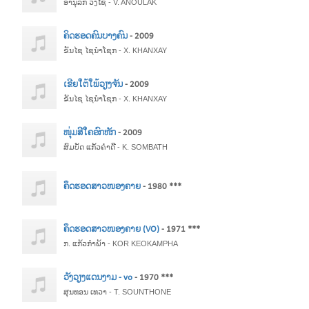
ອານຸລັກ ວົງໄຊ - V. ANOULAK
ຄິດຮອດຄົນບາງຄົນ
- 2009
ຂັນໄຊ ໄຊນຳໂຊກ - X. KHANXAY
ເຂີຍໃຕ້ໃພ້ວຽງຈັນ
- 2009
ຂັນໄຊ ໄຊນຳໂຊກ - X. KHANXAY
ໜຸ່ມສີໃຄອົກຫັກ
- 2009
ສົມບັດ ແກ້ວຄຳດີ - K. SOMBATH
ຄຶດຮອດສາວໜອງຄາຍ
- 1980 ***
ຄຶດຮອດສາວໜອງຄາຍ (VO)
- 1971 ***
ກ. ແກ້ວກໍາພ້າ - KOR KEOKAMPHA
ວັງວຽງແດນງາມ - vo
- 1970 ***
ສຸນທອນ ເທວາ - T. SOUNTHONE