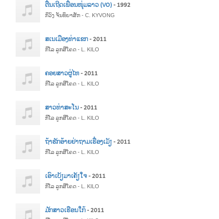
ຕື່ນເຖີດເພື່ອນໜຸ່ມລາວ (VO)
- 1992
ກິວົງ ຈັນທິຍາສັກ - C. KYVONG
ສເນເມືອງທ່າແຂກ
- 2011
ກິໂລ ລູກສີໂຄດ - L. KILO
ຄອຍສາວຜູ່ໄທ
- 2011
ກິໂລ ລູກສີໂຄດ - L. KILO
ສາວທ່າສະໂນ
- 2011
ກິໂລ ລູກສີໂຄດ - L. KILO
ຖ້າຮັກອ້າຍຢ່າຖາມເຣື່ອງເມັຽ
- 2011
ກິໂລ ລູກສີໂຄດ - L. KILO
ເອົາເບັຽມາເຄັຽໃຈ
- 2011
ກິໂລ ລູກສີໂຄດ - L. KILO
ມັກສາວເຮືອນໃກ້
- 2011