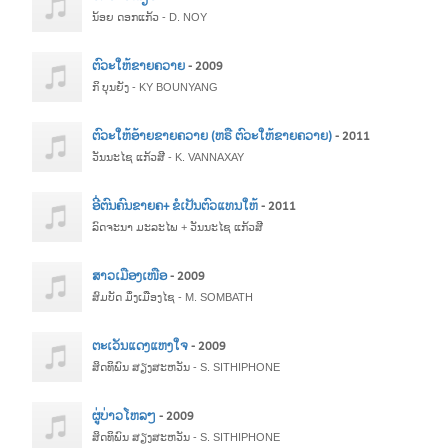
ນ້ອຍ ດອກແກ້ວ - D. NOY
ຕົວະໃຫ້ຂາຍຄວາຍ
- 2009
ກິ ບຸນຍັງ - KY BOUNYANG
ຕົວະໃຫ້ອ້າຍຂາຍຄວາຍ (ຫຣື ຕົວະໃຫ້ຂາຍຄວາຍ)
- 2011
ວັນນະໄຊ ແກ້ວສີ - K. VANNAXAY
ອີ່ຕົນຄົນຂາຍຄ+ ຂໍເປັນຕົວແທນໃຫ້
- 2011
ລົດຈະນາ ມະລະໄພ + ວັນນະໄຊ ແກ້ວສີ
ສາວເມືອງເໜືອ
- 2009
ສົມບັດ ມິ່ງເມືອງໄຊ - M. SOMBATH
ຕະເວັນແດງແຫງໃຈ
- 2009
ສິດທິພົນ ສຽງສະຫວັນ - S. SITHIPHONE
ຜູ່ບ່າວໂຫລໆ
- 2009
ສິດທິພົນ ສຽງສະຫວັນ - S. SITHIPHONE