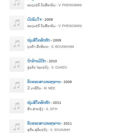
ແພງມະນີ ວັນສີລາລົມ - V. PHENGMANI
ບົວພິມໃຈ
- 2009
ແພງມະນີ ວັນສີລາລົມ - V. PHENGMANI
ໜຸ່ມສີໃຄອົກຫັກ
- 2009
ບຸນຄ້ຳ ສິດທິເດດ - S. BOUNKHAM
ຖ້າອ້າຍມີປີກ
- 2010
ອູ່ແກ້ວ ໄຊຍະວົງ - S. OUKEO
ຄຶດຮອດສາວໜອງຄາຍ
- 2009
ມີ ມາລີວັນ - M. MEE
ໜຸ່ມສີໃຄອົກຫັກ
- 2011
ສິດ ສາຍຣຸ້ງ - S. SITH
ຄຶດຮອດສາວໜອງຄາຍ
- 2011
ສຸກັນ ສຸລິຍະວົງ - S. SOUKANH