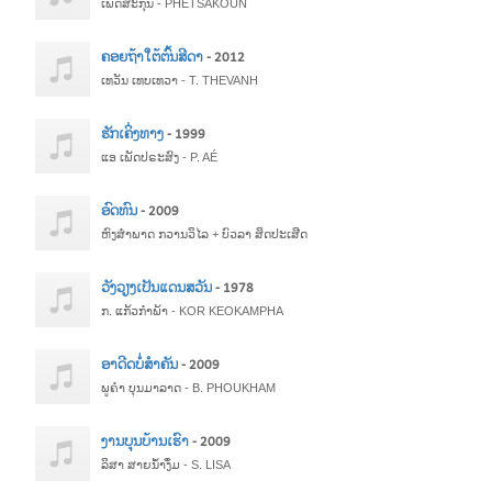
ເພັດສະກຸນ - PHETSAKOUN
ຄອຍຖ້າໃຕ້ຕົ້ນສີດາ
- 2012
ເທວັນ ເທບເທວາ - T. THEVANH
ຮັກເຄິ່ງທາງ
- 1999
ແອ ເພັດ​ປ​ຣະ​ສົງ - P. AÉ
ອົດທົນ
- 2009
ຫົງສຳພາດ ກວານວິໄລ + ບົວລາ ສິດປະເສີດ
ວັງວຽງເປັນແດນສວັນ
- 1978
ກ. ແກ້ວກໍາພ້າ - KOR KEOKAMPHA
ອາດີດບໍ່ສຳຄັນ
- 2009
ພູຄຳ ບຸນມາລາດ - B. PHOUKHAM
ງານບຸນບ້ານເຮົາ
- 2009
ລິສາ ສາຍນ້ຳງຶ່ມ - S. LISA