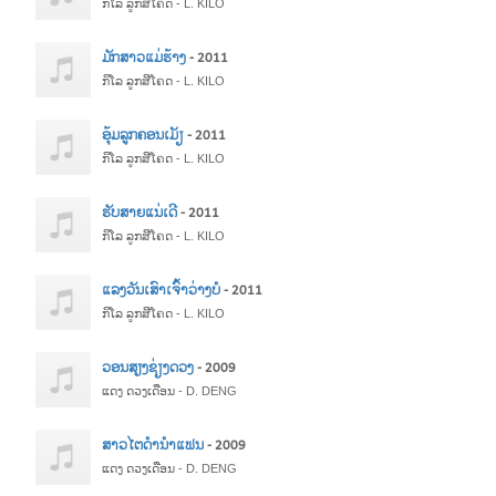
ກິໂລ ລູກສີໂຄດ - L. KILO
ມັກສາວແມ່ຮ້າງ
- 2011
ກິໂລ ລູກສີໂຄດ - L. KILO
ອຸ້ມລູກຄອນເມັຽ
- 2011
ກິໂລ ລູກສີໂຄດ - L. KILO
ຮັບສາຍແນ່ເດີ
- 2011
ກິໂລ ລູກສີໂຄດ - L. KILO
ແລງວັນເສົາເຈົ້າວ່າງບໍ
- 2011
ກິໂລ ລູກສີໂຄດ - L. KILO
ວອນສຽງຊ່ຽງດວງ
- 2009
ແດງ ດວງເດືອນ - D. DENG
ສາວໄຕດຳນຳແຟນ
- 2009
ແດງ ດວງເດືອນ - D. DENG