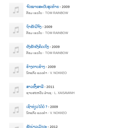
ຈົດໝາຍສະບັບສຸດທ້າຍ
- 2009
ຕ້ອມ ເຣນໂບ - TOM RAINBOW
ຖ້າຮັກມີຈິງ
- 2009
ຕ້ອມ ເຣນໂບ - TOM RAINBOW
ຍັງຮັກຍັງຄິດເຖິງ
- 2009
ຕ້ອມ ເຣນໂບ - TOM RAINBOW
ຮ້າງຕາບຮ້າງ
- 2009
ນົກແກ້ວ ແວວຄຳ - V. NOKKEO
ສາວຜົ້ງສາລີ
- 2011
ຊາຍສະຫວັນ ລຳເຊ - L. XAISAVANH
ເຊົາທ່ຽວໄດ້ບໍ ?
- 2009
ນົກແກ້ວ ແວວຄຳ - V. NOKKEO
ຮັກບ່າວເມັຽປະ
- 2012