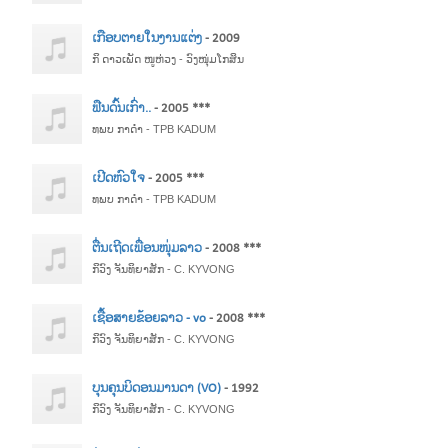
ເກືອບຕາຍໃນງານແຕ່ງ
- 2009
ກິ ດາວເພັດ ໜູຫ່ວງ - ວົງໜຸ່ມໂກສິນ
ຟືນດົ້ນເກົ່າ..
- 2005 ***
ທພບ ກາດຳ - TPB KADUM
ເປີດຫົວໃຈ
- 2005 ***
ທພບ ກາດຳ - TPB KADUM
ຕື່ນເຖີດເພື່ອນໜຸ່ມລາວ
- 2008 ***
ກິວົງ ຈັນທິຍາສັກ - C. KYVONG
ເຊື້ອສາຍຂ້ອຍລາວ - vo
- 2008 ***
ກິວົງ ຈັນທິຍາສັກ - C. KYVONG
ບຸນຄຸນບິດອນມານດາ (VO)
- 1992
ກິວົງ ຈັນທິຍາສັກ - C. KYVONG