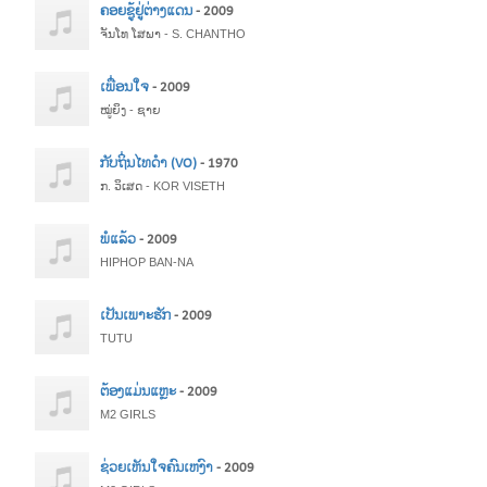
ຄອຍຊູ້ຢູ່ຕ່າງແດນ
- 2009
ຈັນໂທ ໂສພາ - S. CHANTHO
ເພື່ອນໃຈ
- 2009
ໝູ່ຍິງ - ຊາຍ
ກັບຖິ່ນໄທດຳ (VO)
- 1970
ກ. ວິເສດ - KOR VISETH
ພໍແລ້ວ
- 2009
HIPHOP BAN-NA
ເປັນເພາະຮັກ
- 2009
TUTU
ຕ້ອງແມ່ນແຫຼະ
- 2009
M2 GIRLS
ຊ່ວຍເຫັນໃຈຄົນເຫງົາ
- 2009