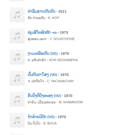
ຢ່າລືມຊາດເກີດຕົນ
- 2011
ກົບ ກ່ານແກ້ວ - K. KOP
ໜຸ່ມສີໃຄອົກຫັກ -vo
- 1973
ສຸນທອນ ເທວາ - T. SOUNTHONE
ງາມເຫລືອເກີນ (VO)
- 1970
ກ. ແກ້ວກໍາພ້າ - KOR KEOKAMPHA
ຕົ້ມກັນຕາໃສໆ (VO)
- 1970
ຈ. ປະຈັກໃຈ - C. PACHIAKCHAY
ຄືນນຶ່ງທີ່ບຶງຂຍອງ (VO)
- 1970
ຄຳຄົມ ເມືອງນະຄອນ - M. KHAMKHOM
ຖ້າອ້າຍມີປີກ (VO)
- 1970
ບົວ ບັງໃບ - B. BOUA