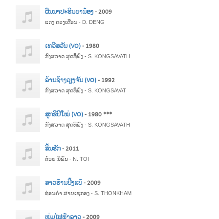
ຜືນນາປະຣິນຍານ້ອງ
- 2009
ແດງ ດວງເດືອນ - D. DENG
ເທວີສວັນ (VO)
- 1980
ກົງສວາດ ສຸດທິພົງ - S. KONGSAVATH
ລ້ານຊ້າງວຽງຈັນ (VO)
- 1992
ກົງສວາດ ສຸດທິພົງ - S. KONGSAVAT
ສຸກຂີປີໃໝ່ (VO)
- 1980 ***
ກົງສວາດ ສຸດທິພົງ - S. KONGSAVATH
ສິ້ນຮັກ
- 2011
ຕ໋ອຍ ນິພົນ - N. TOI
ສາວຮ້ານປີ້ງແບ້
- 2009
ທ່ອນຄຳ ສາຍເຊກອງ - S. THONKHAM
ໜຸ່ມໄຟຟ້າລາວ
- 2009