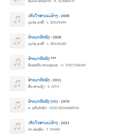
ສົມບັດ ແກ້ວຄຳດີ - K. SOMBATH
ເຫັນໃຈສາວແມ່ຮ້າງ
- 2009
ບຸນໄຊ ລາສີ - L. BOUNXAY
ອ້າຍມາທີຫລັງ
- 2009
ບຸນໄຊ ລາສີ - L. BOUNXAY
ອ້າຍມາທີຫລັງ
***
ທົດສະກັນ ຫານຊະນະ - H. THOTSAKAN
ອ້າຍມາທີຫລັງ
- 2011
ສິດ ສາຍຣຸ້ງ - S. SITH
ອ້າຍມາທີຫລັງ (VO)
- 1970
ກ. ແກ້ວກໍາພ້າ - KOR KEOKAMPHA
ເຫັນໃຈສາວແມ່ຮ້າງ
- 2021
ຄຳ ທອງທົວ - T. KHAM