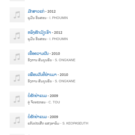
ມັກສາວແກ່
- 2012
ພູມີນ ອິນສອນ - I. PHOUMIN
ຫລົງຮັກເມັຽເຂົາ
- 2012
ພູມີນ ອິນສອນ - I. PHOUMIN
ເພື່ອຄວາມຝັນ
- 2010
ອົງການ ສົມບູນຂັນ - S. ONGKANE
ເໝືອນວັນທີ່ຜ່ານມາ
- 2010
ອົງການ ສົມບູນຂັນ - S. ONGKANE
ບໍ່ຮັກຢ່າແນມ
- 2009
ຕູ່ ຈິດຕະກອນ - C. TOU
ບໍ່ຮັກຢ່າແນມ
- 2009
ແກ້ວປະເສີດ ແສງອາລົມ - S. KEOPASEUTH