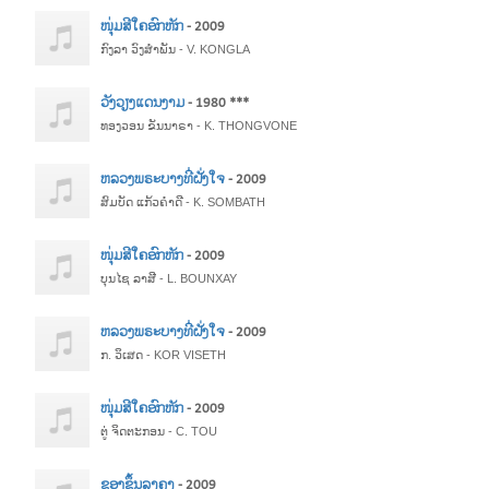
ໜຸ່ມສີໃຄອົກຫັກ
- 2009
ກົງລາ ວົງສຳພັນ - V. KONGLA
ວັງວຽງແດນງາມ
- 1980 ***
ທອງວອນ ຂັນນາຣາ - K. THONGVONE
ຫລວງພຣະບາງທີ່ຝັ່ງໃຈ
- 2009
ສົມບັດ ແກ້ວຄຳດີ - K. SOMBATH
ໜຸ່ມສີໃຄອົກຫັກ
- 2009
ບຸນໄຊ ລາສີ - L. BOUNXAY
ຫລວງພຣະບາງທີ່ຝັ່ງໃຈ
- 2009
ກ. ວິເສດ - KOR VISETH
ໜຸ່ມສີໃຄອົກຫັກ
- 2009
ຕູ່ ຈິດຕະກອນ - C. TOU
ຂອງຂຶ້ນລາຄາ
- 2009