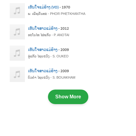
ເຫັນໃຈແມ່ຮ້າງ (VO)
- 1970
ພ. ເພັຊຄັນທະ - PHOR PHETKHANTHA
ເຫັນໃຈສາວແມ່ຮ້າງ
- 2012
ອະໂນໄທ ໄຜ່ແກ້ວ - P. ANOTAI
ເຫັນໃຈສາວແມ່ຮ້າງ
- 2009
ອູ່ແກ້ວ ໄຊຍະວົງ - S. OUKEO
ເຫັນໃຈສາວແມ່ຮ້າງ
- 2009
ບົວຄຳ ໄຊຍະວົງ - S. BOUAKHAM
Show More