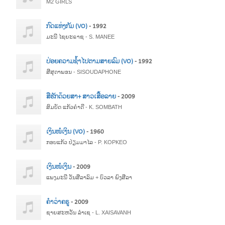
M2 GIRLS
ກົດແຫ່ງກັມ (VO)
- 1992
ມະນີ ໄຊຍະຣາຊ - S. MANEE
ປ່ອຍຄວາມຊ້ຳໄປຕາມສາຍລົມ (VO)
- 1992
ສີສຸດາພອນ - SISOUDAPHONE
ສືຮັກດ້ວຍສາ+ ສາວເສື້ອລາຍ
- 2009
ສົມບັດ ແກ້ວຄຳດີ - K. SOMBATH
ເງິນໜໍເງິນ (VO)
- 1960
ກອບແກ້ວ ປ່ຽມມາໄລ - P. KOPKEO
ເງິນໜໍເງິນ
- 2009
ແພງມະນີ ວັນສີລາລົມ + ບົວລາ ພົງສີລາ
ຄຳວ່າຄຣູ
- 2009
ຊາຍສະຫວັນ ລຳເຊ - L. XAISAVANH