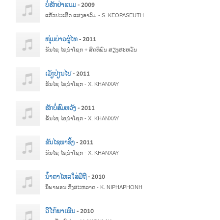
ບໍ່ຮັກຢ່າແນມ
- 2009
ແກ້ວປະເສີດ ແສງອາລົມ - S. KEOPASEUTH
ໜຸ່ມບ່າວຜູ່ໄທ
- 2011
ຂັນໄຊ ໄຊນຳໂຊກ + ສິດທິພົນ ສຽງສະຫວັນ
ເມັຽປ່ຽນໄປ
- 2011
ຂັນໄຊ ໄຊນຳໂຊກ - X. KHANXAY
ຮັກບໍ່ສົມຫວັງ
- 2011
ຂັນໄຊ ໄຊນຳໂຊກ - X. KHANXAY
ຂັນໄຊພາຊິ້ງ
- 2011
ຂັນໄຊ ໄຊນຳໂຊກ - X. KHANXAY
ນ້ຳຕາໄຫລໃສ່ມືຖື
- 2010
ນິພາພອນ ກິ່ງສະຫລາດ - K. NIPHAPHONH
ວີໂກ້ພາເພີນ
- 2010