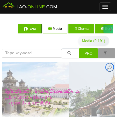
LAO-
ONLINE
.COM
Menu
ລາວ
Media
Dhama
Books
Media (9 191)
PRO
ປີ້ງກົບແກ້ມເຫລົ້າ - ສາວບ້ານເວີນຂາຍເຫລົ້າ - ລ.
ພູມີນ + ໂຊກໄຊ + ອ໋ອຍ + ຊາຍ
... - ຄູນທະວີ - ສ. ແສງສິຣິວັນ