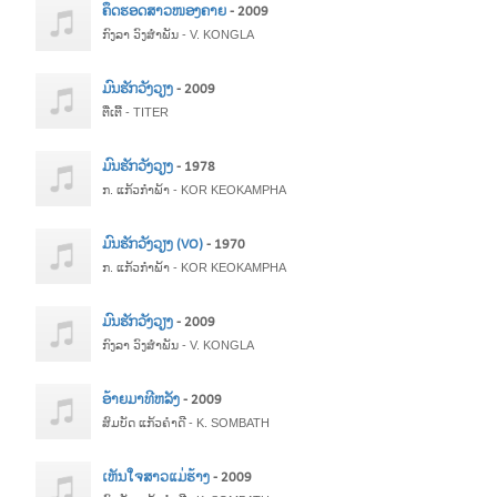
ຄຶດຮອດສາວໜອງຄາຍ
- 2009
ກົງລາ ວົງສຳພັນ - V. KONGLA
ມົນຮັກວັງວຽງ
- 2009
ຕີ່ເຕີ້ - TITER
ມົນຮັກວັງວຽງ
- 1978
ກ. ແກ້ວກໍາພ້າ - KOR KEOKAMPHA
ມົນຮັກວັງວຽງ (VO)
- 1970
ກ. ແກ້ວກໍາພ້າ - KOR KEOKAMPHA
ມົນຮັກວັງວຽງ
- 2009
ກົງລາ ວົງສຳພັນ - V. KONGLA
ອ້າຍມາທີຫລັງ
- 2009
ສົມບັດ ແກ້ວຄຳດີ - K. SOMBATH
ເຫັນໃຈສາວແມ່ຮ້າງ
- 2009